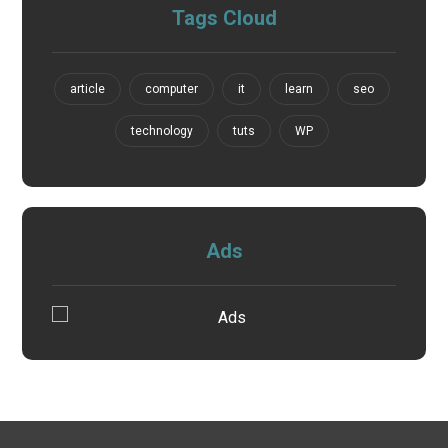
Tags Cloud
article
computer
it
learn
seo
technology
tuts
WP
Ads