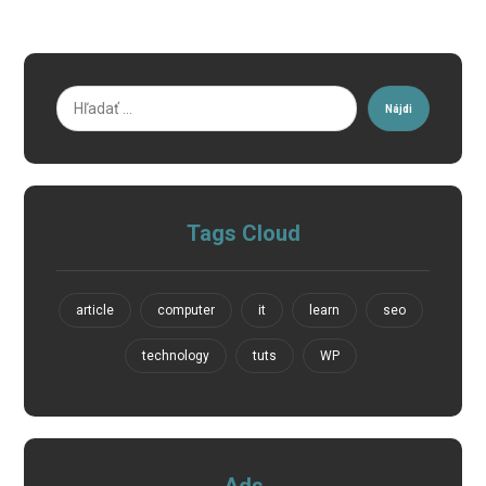
Nájdi
Tags Cloud
article
computer
it
learn
seo
technology
tuts
WP