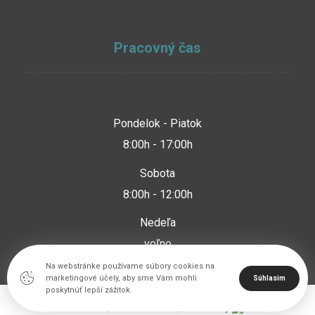
Pracovný čas
Pondelok - Piatok
8:00h - 17:00h
Sobota
8:00h - 12:00h
Nedeľa
voľno
Na webstránke používame súbory cookies na
marketingové účely, aby sme Vám mohli
Súhlasim
poskytnúť lepší zážitok.
© 2026 | www.imeris.sk | Created by