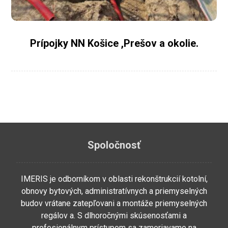
Prípojky NN Košice ,Prešov a okolie.
Spoločnosť
IMERIS je odborníkom v oblasti rekonštrukcií kotolní,
obnovy bytových, administratívnych a priemyselných
budov vrátane zatepľovani a montáže priemyselných
regálov a. S dlhoročnými skúsenosťami a
profesionálnym prístupom sa zameriavame na