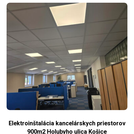
Elektroinštalácia kancelárskych priestorov
900m2 Holubyho ulica Košice