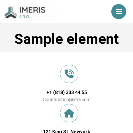
Sample element
+1 (818) 333 44 55
Construction@xtra.com
121 King St, Newyork