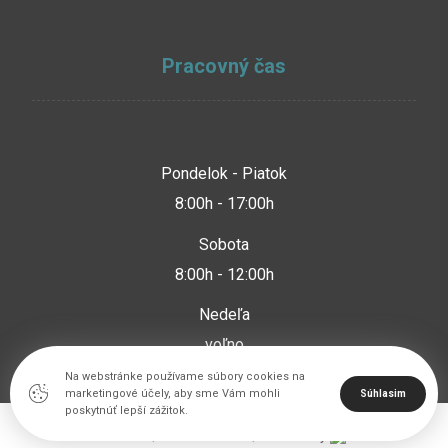
Pracovný čas
Pondelok - Piatok
8:00h - 17:00h
Sobota
8:00h - 12:00h
Nedeľa
voľno
Na webstránke používame súbory cookies na
marketingové účely, aby sme Vám mohli
Súhlasim
poskytnúť lepší zážitok.
© 2026 | www.imeris.sk | Created by