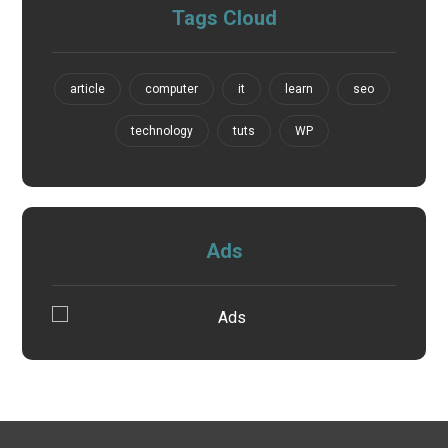
Tags Cloud
article
computer
it
learn
seo
technology
tuts
WP
Ads